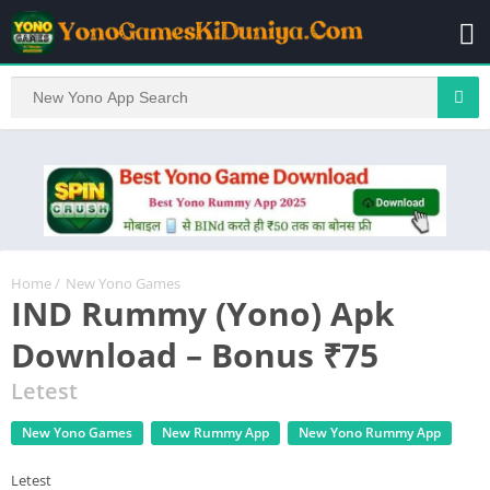
Home
/
New Yono Games
IND Rummy (Yono) Apk
Download – Bonus ₹75
Letest
New Yono Games
New Rummy App
New Yono Rummy App
Letest