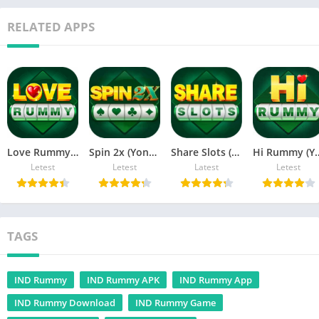
RELATED APPS
Love Rummy (Yono) Apk Download – Free ₹95 Bonus
Spin 2x (Yono) Apk Download – Bonus ₹41 Free
Share Slots (Yono) Apk Download – Free ₹53 Bonus
Hi Rummy (Yono) Apk Downl
Letest
Letest
Latest
Letest
TAGS
IND Rummy
IND Rummy APK
IND Rummy App
IND Rummy Download
IND Rummy Game