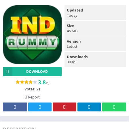
Updated
Today
Size
45 MB
Version
Letest
Downloads
300k+
DOWNLOAD
3.8
/5
Votes:
21
Report