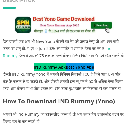
DESCRIPTION
हेलो दोस्तों क्या आप भी New Yono कंपनी का ऐप की तलाश मेन्यू तो आप आप सही
जगह पर आए हो. ये ऐप 9 Jun 2025 को मार्केट में आया हे जिस का नेम हे
Ind
Rummy
जिस में आपको 75 तक का फ्री बोनस मिलेगा जिसे आप गेम को खेल सकते हो.
IND Rummy Apk
Best Yono App
दोस्तो IND Rummy Yono में आपको मिनिमम निकासी 100 हे जिसे आप UPI ओर
बैंक के माध्यम से के सकते हो. ओर दोस्तो आपको इस न्यू गेम में 60 से अधिक गेम्स मिलेगा
जिसे आप बोनस से भी खेल सकते हो. और जीता हुआ राशि को निकासी भी कर सकते हो.
How To Download IND Rummy (Yono)
आपको भी Ind Rummy को डाउनलोड करना है तो आप ऊपर दिए डाउनलोड बटन पर
क्लिक कर के कर सकते हो.