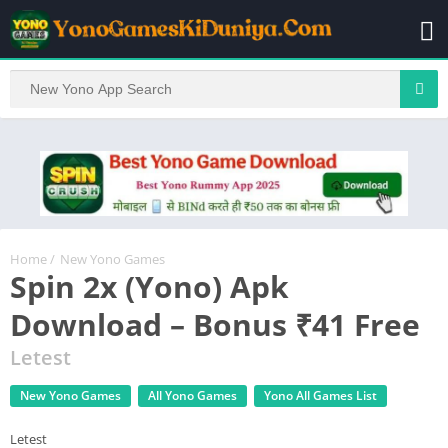
Home
/
New Yono Games
Spin 2x (Yono) Apk
Download – Bonus ₹41 Free
Letest
New Yono Games
All Yono Games
Yono All Games List
Letest