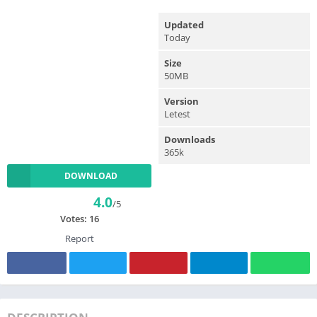
Updated
Today
Size
50MB
Version
Letest
Downloads
365k
DOWNLOAD
4.0
/5
Votes:
16
Report