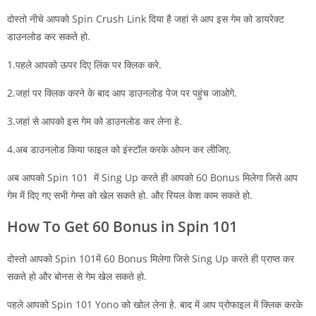
दोस्तो नीचे आपको Spin Crush Link दिया है जहां से आप इस गेम को डायरेक्ट
डाउनलोड कर सकते हो.
1.पहले आपको ऊपर दिए लिंक पर क्लिक करे.
2.जहां पर क्लिक करने के बाद आप डाउनलोड पेज पर पहुंच जाओगे.
3.जहां से आपको इस गेम को डाउनलोड कर लेना हे.
4.अब डाउनलोड किया फाइल को इंस्टॉल करके ओपन कर लीजिए.
अब आपको Spin 101 में Sing Up करते ही आपको 60 Bonus मिलेगा जिसे आप
गेम में दिए गए सभी गेम्स को खेल सकते हो. और रियल केश काम सकते हो.
How To Get 60 Bonus in Spin 101
दोस्तो आपको Spin 101में 60 Bonus मिलेगा जिसे Sing Up करते ही प्राप्त कर
सकते हो और बोनस से गेम खेल सकते हो.
पहले आपको Spin 101 Yono को खोल लेना हे. बाद में आप प्रोफाइल में क्लिक करके