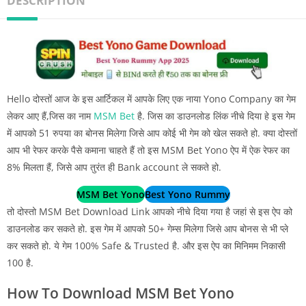
DESCRIPTION
Hello दोस्तों आज के इस आर्टिकल में आपके लिए एक नाया Yono Company का गेम
लेकर आए हैं,जिस का नाम
MSM Bet
है. जिस का डाउनलोड लिंक नीचे दिया हे इस गेम
में आपको 51 रुपया का बोनस मिलेगा जिसे आप कोई भी गेम को खेल सकते हो. क्या दोस्तों
आप भी रेफर करके पैसे कमाना चाहते हैं तो इस MSM Bet Yono ऐप में ऐक रेफर का
8% मिलता हैं, जिसे आप तुरंत ही Bank account ले सकते हो.
MSM Bet Yono
Best Yono Rummy
तो दोस्तो MSM Bet Download Link आपको नीचे दिया गया है जहां से इस ऐप को
डाउनलोड कर सकते हो. इस गेम में आपको 50+ गेम्स मिलेगा जिसे आप बोनस से भी प्ले
कर सकते हो. ये गेम 100% Safe & Trusted है. और इस ऐप का मिनिमम निकासी
100 है.
How To Download MSM Bet Yono