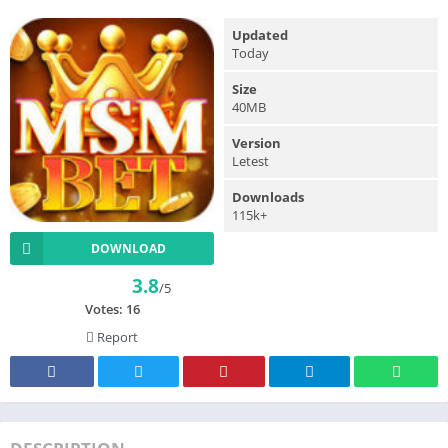
Updated
Today
Size
40MB
Version
Letest
Downloads
115k+
DOWNLOAD
3.8
/5
Votes:
16
Report