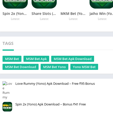
Spin 2x (Yono) Apk Download – Bonus ₹41 Free
Share Slots (Yono) Apk Download – Free ₹53 Bonus
MKM Bet (Yono) Apk Download & Get 50 Bonus Free
Jaiho Win (Yono)
Letest
Latest
Letest
Letest
TAGS
MSM Bet
MSM Bet Apk
MSM Bet Apk Download
MSM Bet Download
MSM Bet Yono
Yono MSM Bet
Love Rummy (Yono) Apk Download – Free ₹95 Bonus
Spin 2x (Yono) Apk Download – Bonus ₹41 Free