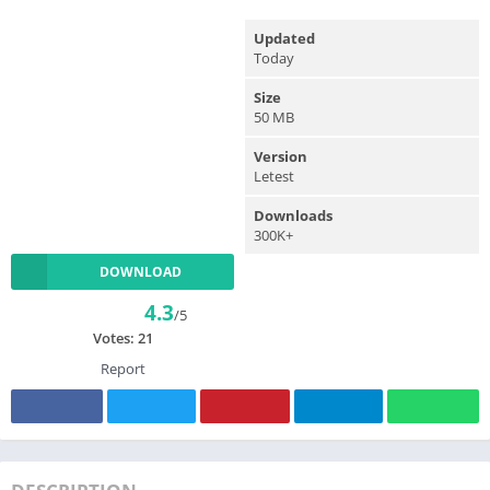
Updated
Today
Size
50 MB
Version
Letest
Downloads
300K+
DOWNLOAD
4.3
/5
Votes:
21
Report