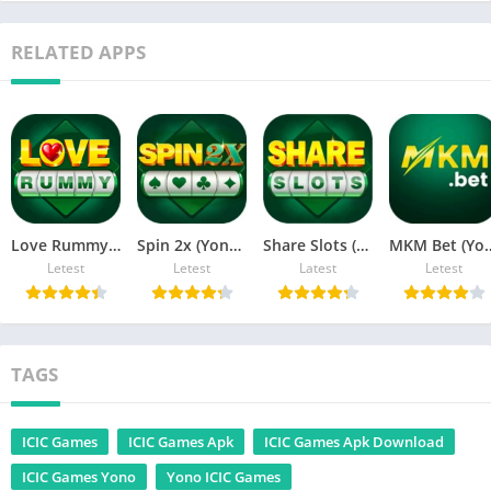
RELATED APPS
Love Rummy (Yono) Apk Download – Free ₹95 Bonus
Spin 2x (Yono) Apk Download – Bonus ₹41 Free
Share Slots (Yono) Apk Download – Free ₹53 Bonus
MKM Bet (Yono) Apk Downlo
Letest
Letest
Latest
Letest
TAGS
ICIC Games
ICIC Games Apk
ICIC Games Apk Download
ICIC Games Yono
Yono ICIC Games