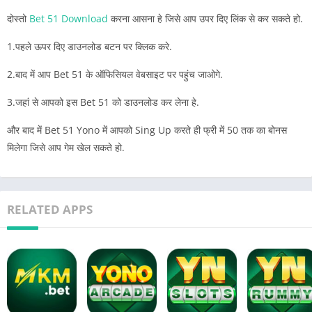
दोस्तो
Bet 51 Download
करना आसना हे जिसे आप उपर दिए लिंक से कर सकते हो.
1.पहले ऊपर दिए डाउनलोड बटन पर क्लिक करे.
2.बाद में आप Bet 51 के ऑफिसियल वेबसाइट पर पहुंच जाओगे.
3.जहां से आपको इस Bet 51 को डाउनलोड कर लेना हे.
और बाद में Bet 51 Yono में आपको Sing Up करते ही फ्री में 50 तक का बोनस
मिलेगा जिसे आप गेम खेल सकते हो.
RELATED APPS