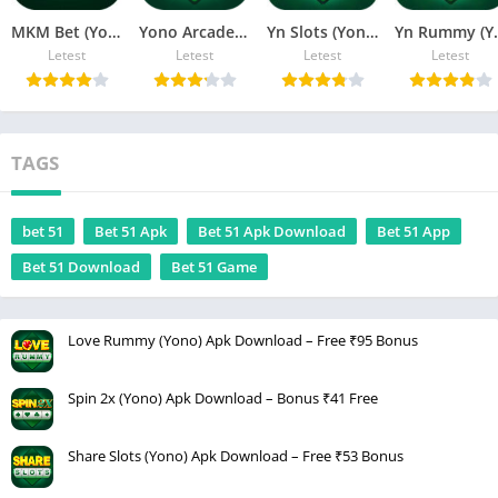
MKM Bet (Yono) Apk Download & Get 50 Bonus Free
Yono Arcade (Yono) Apk Download & Upto ₹59 Bonus
Yn Slots (Yono) Apk Download – Bonus 51 Free
Yn Rummy (Yono) 
Letest
Letest
Letest
Letest
TAGS
bet 51
Bet 51 Apk
Bet 51 Apk Download
Bet 51 App
Bet 51 Download
Bet 51 Game
Love Rummy (Yono) Apk Download – Free ₹95 Bonus
Spin 2x (Yono) Apk Download – Bonus ₹41 Free
Share Slots (Yono) Apk Download – Free ₹53 Bonus