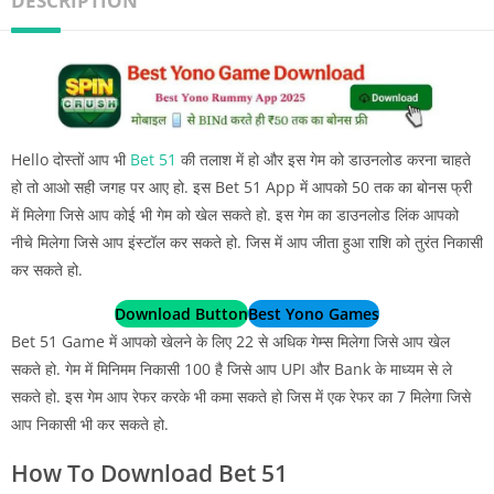
DESCRIPTION
Hello दोस्तों आप भी
Bet 51
की तलाश में हो और इस गेम को डाउनलोड करना चाहते
हो तो आओ सही जगह पर आए हो. इस Bet 51 App में आपको 50 तक का बोनस फ्री
में मिलेगा जिसे आप कोई भी गेम को खेल सकते हो. इस गेम का डाउनलोड लिंक आपको
नीचे मिलेगा जिसे आप इंस्टॉल कर सकते हो. जिस में आप जीता हुआ राशि को तुरंत निकासी
कर सकते हो.
Download Button
Best Yono Games
Bet 51 Game में आपको खेलने के लिए 22 से अधिक गेम्स मिलेगा जिसे आप खेल
सकते हो. गेम में मिनिमम निकासी 100 है जिसे आप UPI और Bank के माध्यम से ले
सकते हो. इस गेम आप रेफर करके भी कमा सकते हो जिस में एक रेफर का 7 मिलेगा जिसे
आप निकासी भी कर सकते हो.
How To Download Bet 51